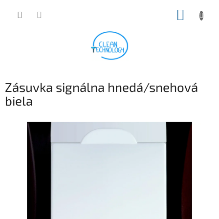
Prejsť
NÁKUP
na
obsah
KOŠÍK
Zásuvka signálna hnedá/snehová
biela