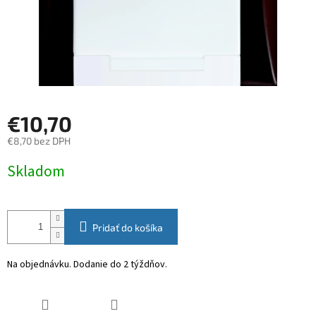
€10,70
€8,70 bez DPH
Jednotková
Skladom
cena:
Pridať do košíka
Na objednávku. Dodanie do 2 týždňov.