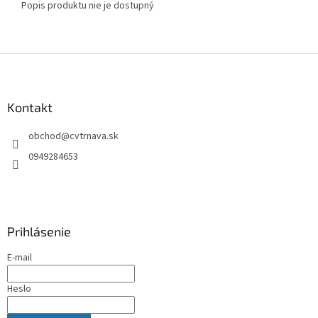
Popis produktu nie je dostupný
Z
á
p
ä
Kontakt
t
obchod
@
cvtrnava.sk
i
e
0949284653
Prihlásenie
E-mail
Heslo