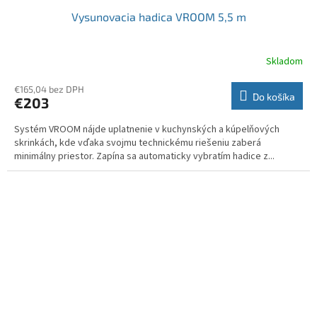
Vysunovacia hadica VROOM 5,5 m
Skladom
€165,04 bez DPH
Do košíka
€203
Systém VROOM nájde uplatnenie v kuchynských a kúpelňových
skrinkách, kde vďaka svojmu technickému riešeniu zaberá
minimálny priestor. Zapína sa automaticky vybratím hadice z...