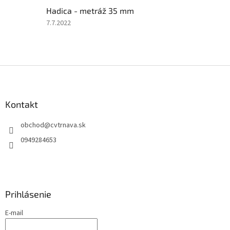
z
Hadica - metráž 35 mm
5
hviezdičiek.
Hodnotenie
7.7.2022
produktu
je
5
z
Z
5
á
hviezdičiek.
p
ä
Kontakt
t
obchod
@
cvtrnava.sk
i
e
0949284653
Prihlásenie
E-mail