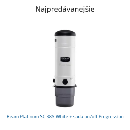
t
Najpredávanejšie
o
r
é
z
v
l
á
d
n
e
a
j
d
Beam Platinum SC 385 White + sada on/off Progression
i
e