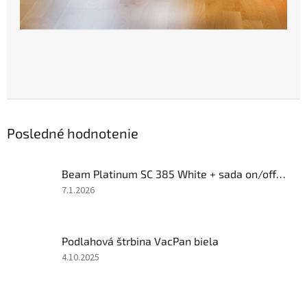
Posledné hodnotenie
Beam Platinum SC 385 White + sada on/off Progression
Hodnotenie
7.1.2026
produktu
je
4
Podlahová štrbina VacPan biela
z
5
Hodnotenie
4.10.2025
hviezdičiek.
produktu
je
1