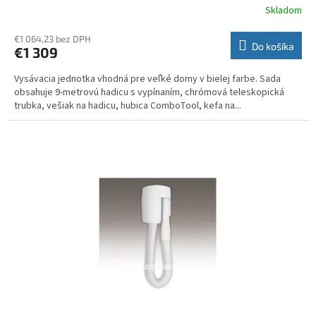
ť
Skladom
Priemerné
hodnotenie
a
produktu
€1 064,23 bez DPH
Do košíka
.
€1 309
je
3,3
.
Vysávacia jednotka vhodná pre veľké domy v bielej farbe. Sada
z
.
obsahuje 9-metrovú hadicu s vypínaním, chrómová teleskopická
5
trubka, vešiak na hadicu, hubica ComboTool, kefa na...
hviezdičiek.