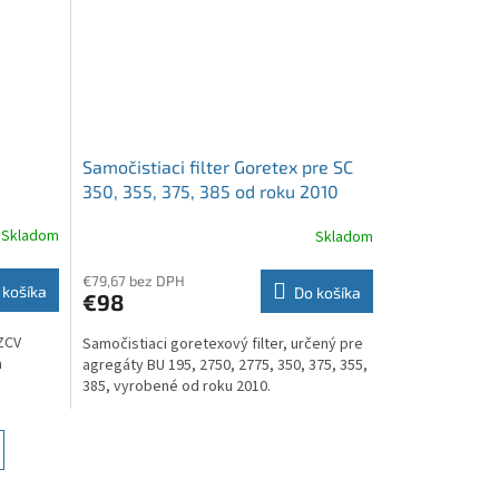
Samočistiaci filter Goretex pre SC
350, 355, 375, 385 od roku 2010
(110346)
Skladom
Skladom
€79,67 bez DPH
 košíka
Do košíka
€98
 ZCV
Samočistiaci goretexový filter, určený pre
a
agregáty BU 195, 2750, 2775, 350, 375, 355,
385, vyrobené od roku 2010.