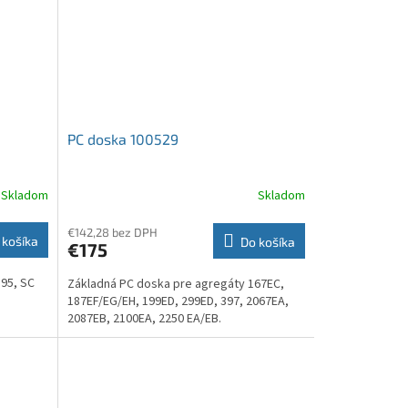
PC doska 100529
Skladom
Skladom
€142,28 bez DPH
 košíka
Do košíka
€175
395, SC
Základná PC doska pre agregáty 167EC,
187EF/EG/EH, 199ED, 299ED, 397, 2067EA,
2087EB, 2100EA, 2250 EA/EB.