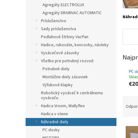
Agregáty ELECTROLUX
Agregáty DRAINVAC AUTOMATIC
Náhradn
Príslušenstvo
Sady príslušenstva
Podlahové štrbiny VacPan
Hadice, rukoväte, koncovky, návleky
Vysávačové zásuvky
Najpr
Všetko pre potrubný rozvod
Potrubné diely
PC d
Montážne diely zásuviek
Skla
€20
Výfukové klapky
Robotický vysávač k centrálnemu
vysávaču
R
a
Hadica Vroom, Wallyflex
Odpor
d
Hadica v stene
e
Náhradné diely
V
n
PC dosky
ý
i