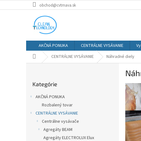
Prejsť
obchod@cvtrnava.sk
na
obsah
AKČNÁ PONUKA
CENTRÁLNE VYSÁVANIE
Vy
Domov
CENTRÁLNE VYSÁVANIE
Náhradné diely
B
Náh
o
Preskočiť
č
Kategórie
kategórie
n
ý
AKČNÁ PONUKA
p
Rozbalený tovar
a
CENTRÁLNE VYSÁVANIE
n
e
Centrálne vysávače
l
Agregáty BEAM
Agregáty ELECTROLUX Elux