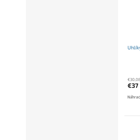
Uhlík
€30,0
€37
Náhrad