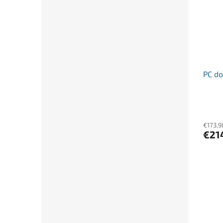
PC d
€173,9
€21