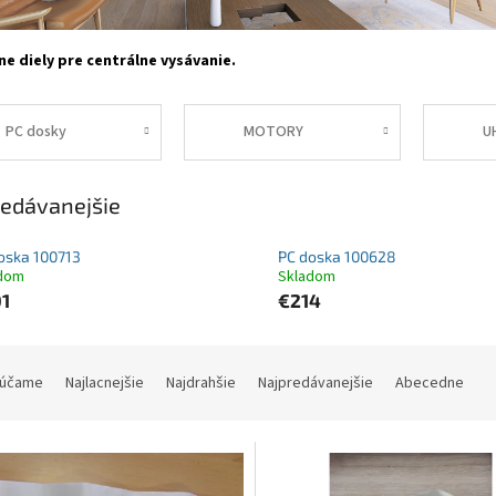
e diely pre centrálne vysávanie.
PC dosky
MOTORY
U
edávanejšie
oska 100713
PC doska 100628
dom
Skladom
1
€214
účame
Najlacnejšie
Najdrahšie
Najpredávanejšie
Abecedne