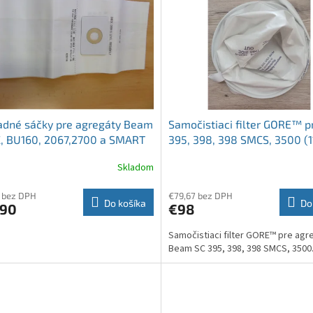
adné sáčky pre agregáty Beam
Samočistiaci filter GORE™ p
, BU160, 2067,2700 a SMART
395, 398, 398 SMCS, 3500 (
0. V balení 3 ks.
Skladom
 bez DPH
€79,67 bez DPH
Do košíka
Do
,90
€98
Samočistiaci filter GORE™ pre agr
Beam SC 395, 398, 398 SMCS, 3500