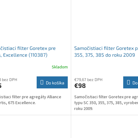
istiaci filter Goretex pre
Samočistiaci filter Goretex 
s, Excellence (110387)
355, 375, 385 do roku 2009
(110356)
Skladom
3 bez DPH
€79,67 bez DPH
Do košíka
Do
5
€98
stiaci filter pre agregáty Alliance
Samočistiaci filter Goretex pre ag
rtis, 675 Excellence.
typu SC 350, 355, 375, 385, vyrob
roku 2009.