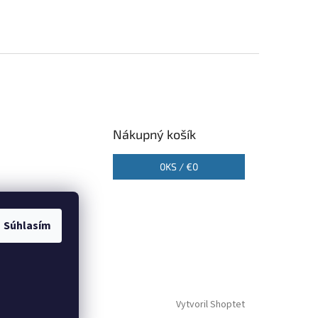
Nákupný košík
0
KS /
€0
Súhlasím
Vytvoril Shoptet