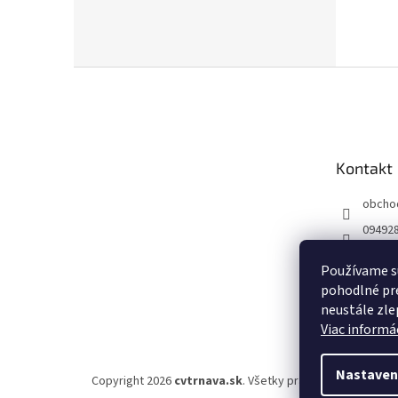
Z
á
p
ä
t
Kontakt
i
e
obcho
09492
Používame s
pohodlné pre
neustále zlep
Viac informác
Nastaven
Copyright 2026
cvtrnava.sk
. Všetky práva vyhradené.