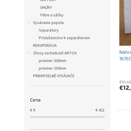
MOTORY
p
e
i
UHLÍKY
p
s
r
Filtre a sáčky
p
o
Vysávanie popola
r
d
Separátory
o
u
Príslušenstvo k separátorom
d
k
REKUPERÁCIA
u
t
Náhr
k
o
Zhozy na bielizeň ARTOX
167EC
t
v
priemer 300mm
PU 20
o
priemer 250mm
v
PRIEMYSELNÉ VYSÁVAČE
€10,49
€12
Cena
€
9
€
421