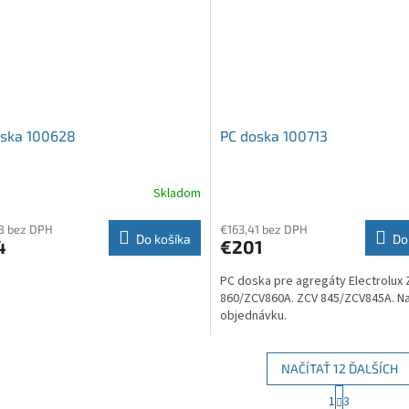
oska 100628
PC doska 100713
Skladom
8 bez DPH
€163,41 bez DPH
Do košíka
Do
4
€201
PC doska pre agregáty Electrolux
860/ZCV860A. ZCV 845/ZCV845A. N
objednávku.
NAČÍTAŤ 12 ĎALŠÍCH
S
1
3
O
t