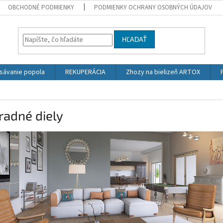
OBCHODNÉ PODMIENKY
PODMIENKY OCHRANY OSOBNÝCH ÚDAJOV
HĽADAŤ
sávanie popola
REKUPERÁCIA
Zhozy na bielizeň ARTOX
radné diely