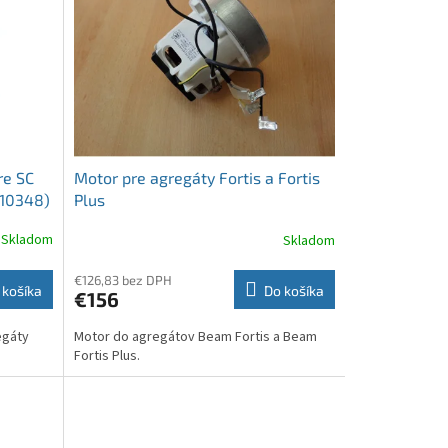
re SC
Motor pre agregáty Fortis a Fortis
110348)
Plus
Skladom
Skladom
€126,83 bez DPH
 košíka
Do košíka
€156
egáty
Motor do agregátov Beam Fortis a Beam
.
Fortis Plus.