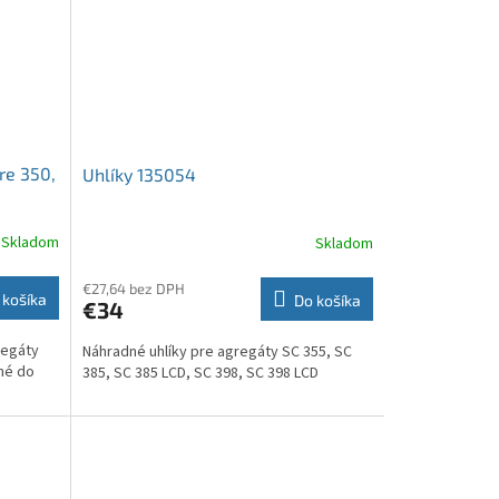
pre 350,
Uhlíky 135054
Skladom
Skladom
€27,64 bez DPH
 košíka
Do košíka
€34
regáty
Náhradné uhlíky pre agregáty SC 355, SC
ené do
385, SC 385 LCD, SC 398, SC 398 LCD