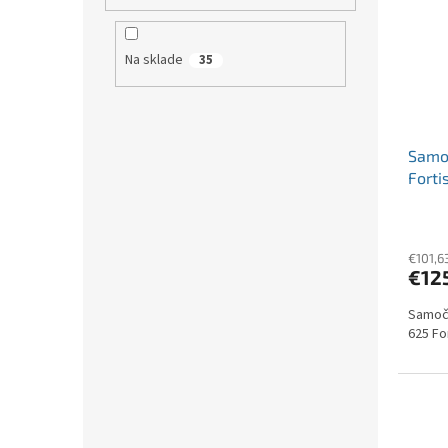
Na sklade
35
Samoč
Forti
€101,6
€12
Samoči
625 Fo