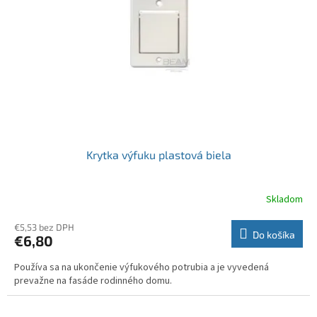
p
o
r
v
o
d
u
k
t
o
v
Krytka výfuku plastová biela
Skladom
€5,53 bez DPH
Do košíka
€6,80
Používa sa na ukončenie výfukového potrubia a je vyvedená
prevažne na fasáde rodinného domu.