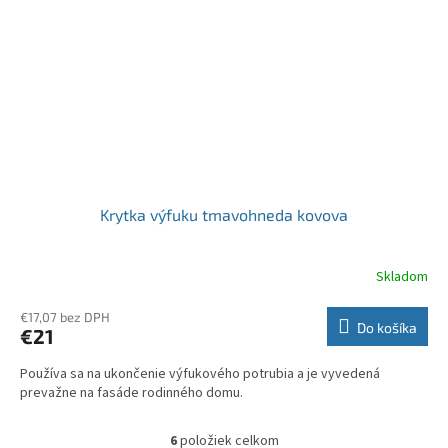
Krytka výfuku tmavohneda kovova
Skladom
€17,07 bez DPH
Do košíka
€21
Používa sa na ukončenie výfukového potrubia a je vyvedená
prevažne na fasáde rodinného domu.
6
položiek celkom