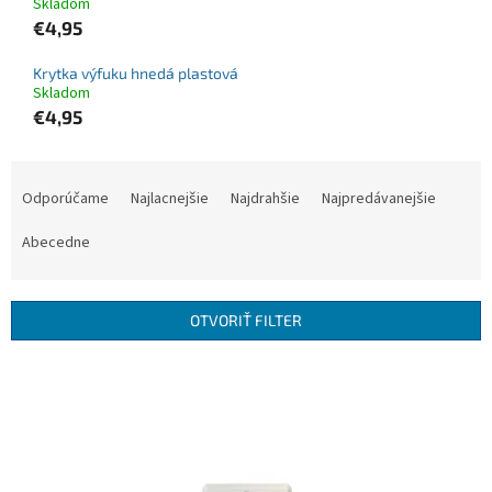
Skladom
€4,95
Krytka výfuku hnedá plastová
Skladom
€4,95
R
a
Odporúčame
Najlacnejšie
Najdrahšie
Najpredávanejšie
d
e
Abecedne
n
i
e
OTVORIŤ FILTER
p
r
V
o
ý
d
p
u
i
k
s
t