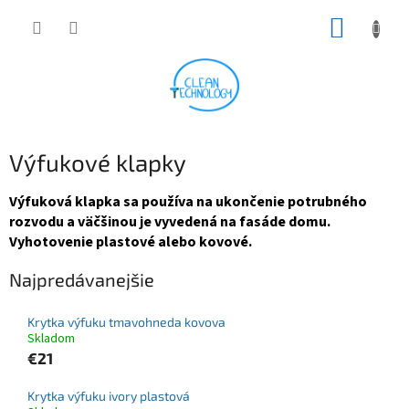
Prejsť
NÁKUP
na
obsah
KOŠÍK
Výfukové klapky
Výfuková klapka sa používa na ukončenie potrubného
rozvodu a väčšinou je vyvedená na fasáde domu.
Vyhotovenie plastové alebo kovové.
Najpredávanejšie
Krytka výfuku tmavohneda kovova
Skladom
€21
Krytka výfuku ivory plastová