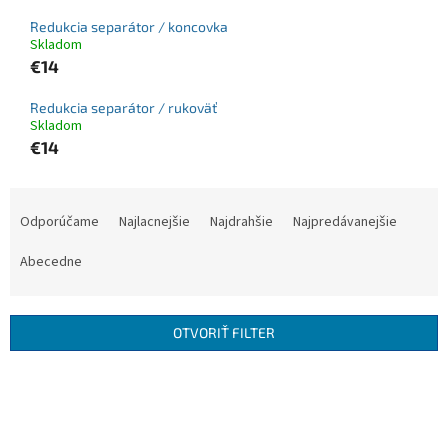
Redukcia separátor / koncovka
Skladom
€14
Redukcia separátor / rukoväť
Skladom
€14
R
a
Odporúčame
Najlacnejšie
Najdrahšie
Najpredávanejšie
d
e
Abecedne
n
i
e
OTVORIŤ FILTER
p
r
V
o
ý
d
p
u
i