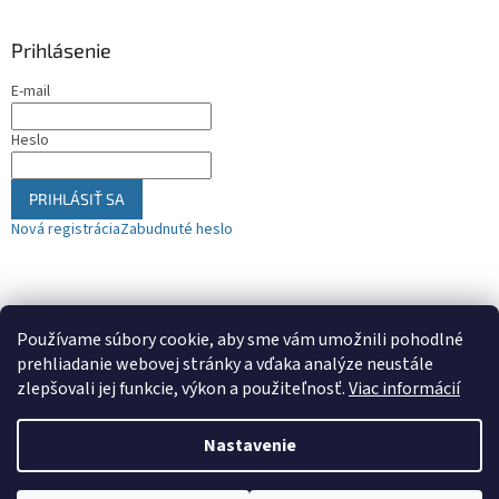
y
v
Prihlásenie
ý
p
E-mail
i
s
u
Heslo
PRIHLÁSIŤ SA
Nová registrácia
Zabudnuté heslo
Nákupný košík
Používame súbory cookie, aby sme vám umožnili pohodlné
prehliadanie webovej stránky a vďaka analýze neustále
0
KS /
€0
zlepšovali jej funkcie, výkon a použiteľnosť.
Viac informácií
Nastavenie
Vytvoril Shoptet