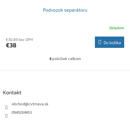
Podvozok separátoru
Skladom
€30,89 bez DPH
Do košíka
€38
8
položiek celkom
O
v
l
Z
á
á
d
p
a
ä
Kontakt
c
t
i
obchod
@
cvtrnava.sk
i
e
p
e
0949284653
r
v
k