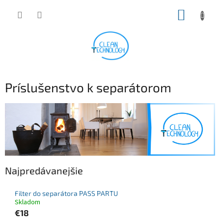
Prejsť
NÁKUP
na
obsah
KOŠÍK
Príslušenstvo k separátorom
Najpredávanejšie
Filter do separátora PASS PARTU
Skladom
€18