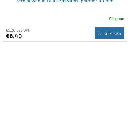
Štrbinová hubica k separátoru priemer 40 mm
Skladom
€5,20 bez DPH
Do košíka
€6,40