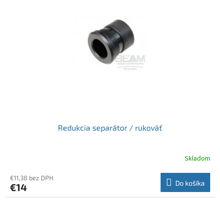
k
s
t
p
o
r
v
o
d
u
k
t
o
v
Redukcia separátor / rukoväť
Skladom
€11,38 bez DPH
Do košíka
€14