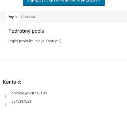
ZOBRAZIŤ VŠETKY SÚVISIACE PRODUKTY
Popis
Diskusia
Podrobný popis
Popis produktu nie je dostupný
Z
á
p
ä
Kontakt
t
obchod
@
cvtrnava.sk
i
e
0949284653