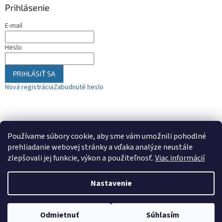
Prihlásenie
E-mail
Heslo
PRIHLÁSIŤ SA
Nová registrácia
Zabudnuté heslo
Nákupný košík
Používame súbory cookie, aby sme vám umožnili pohodlné
prehliadanie webovej stránky a vďaka analýze neustále
0
KS /
€0
zlepšovali jej funkcie, výkon a použiteľnosť.
Viac informácií
Nastavenie
Vytvoril Shoptet
Odmietnuť
Súhlasím
Copyright 2026
cvtrnava.sk
. Všetky práva vyhradené.