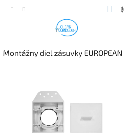
Prejsť
NÁKUP
na
obsah
KOŠÍK
Montážny diel zásuvky EUROPEAN