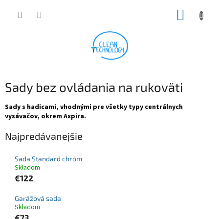
Prejsť
NÁKUP
na
obsah
KOŠÍK
Sady bez ovládania na rukoväti
Sady s hadicami, vhodnými pre všetky typy centrálnych
vysávačov, okrem Axpira.
Najpredávanejšie
Sada Standard chróm
Skladom
€122
Garážová sada
Skladom
€73