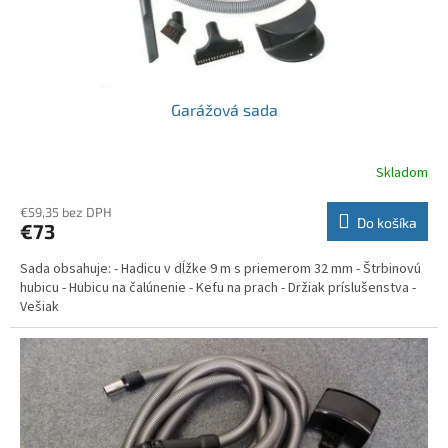
k
t
o
v
Garážová sada
Skladom
€59,35 bez DPH
Do košíka
€73
Sada obsahuje: - Hadicu v dĺžke 9 m s priemerom 32 mm - Štrbinovú
hubicu - Hubicu na čalúnenie - Kefu na prach - Držiak príslušenstva -
Vešiak