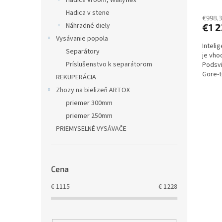
Hadica Vroom, Wallyflex
v
Hadica v stene
€998,3
Náhradné diely
€1 
Vysávanie popola
Inteli
Separátory
je vho
Príslušenstvo k separátorom
Podsvi
Gore-t
REKUPERÁCIA
Zberná
Zhozy na bielizeň ARTOX
priemer 300mm
priemer 250mm
PRIEMYSELNÉ VYSÁVAČE
Cena
€
1115
€
1228