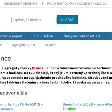
OBCHODNÉ PODMIENKY
PODMIENKY OCHRANY OSOBNÝCH ÚDAJOV
HĽADAŤ
sávanie popola
REKUPERÁCIA
Zhozy na bielizeň ARTOX
če
Agregáty BEAM
Alliance
ance
ie agregáty značky
BEAM
Alliance
so
Smart
monitorovacou technológ
om a hadicou. Na LCD displeji, ktorý je umiestnený vo vrchnej čast
, upozornenie na vyprázdnenie prachového kanistru. Sú vybavené 
ňuje ľahkým stlačením vrchnej časti nádoby. Zásuvka na vysávanie p
edávanejšie
 Fortis Plus White 650TB +
Beam Fortis 625SB + sada Alli
Skladom
 Alliance