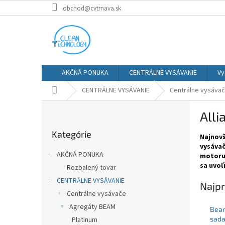
Prejsť
obchod@cvtrnava.sk
na
obsah
AKČNÁ PONUKA
CENTRÁLNE VYSÁVANIE
Vy
Domov
CENTRÁLNE VYSÁVANIE
Centrálne vysáva
B
Alli
o
Preskočiť
č
Kategórie
kategórie
Najnovš
n
vysávač
ý
AKČNÁ PONUKA
motoru
p
sa uvoľ
Rozbalený tovar
a
CENTRÁLNE VYSÁVANIE
n
Najpr
e
Centrálne vysávače
l
Agregáty BEAM
Beam
sada
Platinum