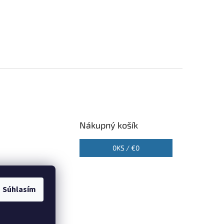
Nákupný košík
0
KS /
€0
Súhlasím