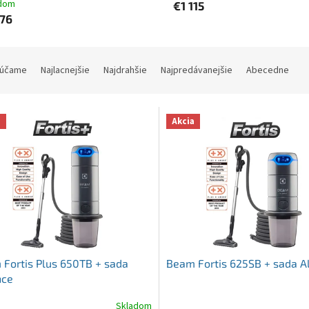
dom
€1 115
176
účame
Najlacnejšie
Najdrahšie
Najpredávanejšie
Abecedne
a
Akcia
Fortis Plus 650TB + sada
Beam Fortis 625SB + sada Al
nce
Skladom