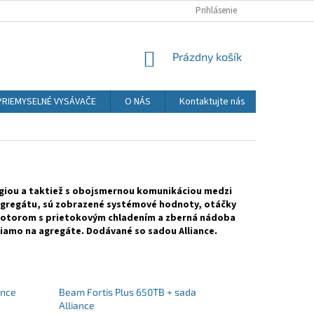
Prihlásenie
NÁKUPNÝ
Prázdny košík
KOŠÍK
PRIEMYSELNÉ VYSÁVAČE
O NÁS
Kontaktujte nás
iou a taktiež s obojsmernou komunikáciou medzi
i agregátu, sú zobrazené systémové hodnoty, otáčky
motorom s prietokovým chladením a zberná nádoba
riamo na agregáte. Dodávané so sadou Alliance.
ance
Beam Fortis Plus 650TB + sada
Alliance