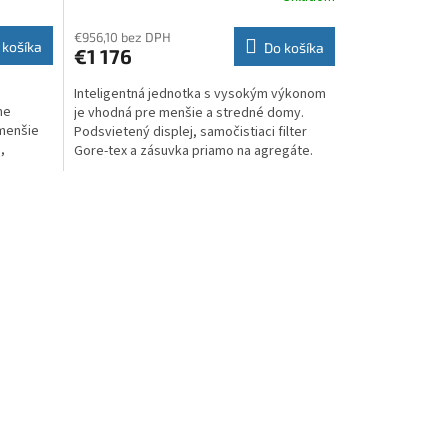
€956,10 bez DPH
 košíka
Do košíka
€1 176
Inteligentná jednotka s vysokým výkonom
ne
je vhodná pre menšie a stredné domy.
 menšie
Podsvietený displej, samočistiaci filter
,
Gore-tex a zásuvka priamo na agregáte.
Zberná nádoba...