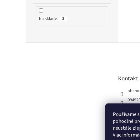
Na sklade
3
Z
á
p
ä
t
Kontakt
i
e
obcho
09492
Používame s
pohodlné pre
neustále zlep
Viac informác