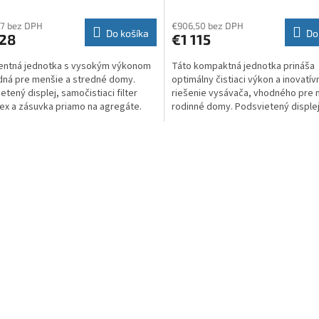
7 bez DPH
€906,50 bez DPH
Do košíka
Do
228
€1 115
gentná jednotka s vysokým výkonom
Táto kompaktná jednotka prináša
dná pre menšie a stredné domy.
optimálny čistiaci výkon a inovatív
etený displej, samočistiaci filter
riešenie vysávača, vhodného pre
ex a zásuvka priamo na agregáte.
rodinné domy. Podsvietený displej
 nádoba sa...
samočistiaci filter Gore-tex a...
O
v
l
á
d
a
c
i
e
p
r
v
k
y