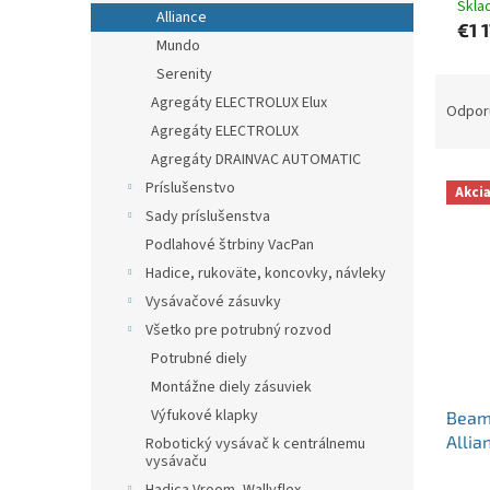
Skla
Alliance
€1 
Mundo
Serenity
R
Agregáty ELECTROLUX Elux
a
Odpor
Agregáty ELECTROLUX
d
e
Agregáty DRAINVAC AUTOMATIC
V
n
Príslušenstvo
Akci
ý
i
Sady príslušenstva
p
e
Podlahové štrbiny VacPan
i
p
Hadice, rukoväte, koncovky, návleky
s
r
p
o
Vysávačové zásuvky
r
d
Všetko pre potrubný rozvod
o
u
Potrubné diely
d
k
Montážne diely zásuviek
u
t
Výfukové klapky
Beam 
k
o
Allia
t
Robotický vysávač k centrálnemu
v
vysávaču
o