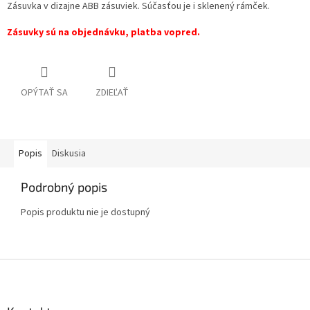
Zásuvka v dizajne ABB zásuviek. Súčasťou je i sklenený rámček.
Zásuvky sú na objednávku, platba vopred.
OPÝTAŤ SA
ZDIEĽAŤ
Popis
Diskusia
Podrobný popis
Popis produktu nie je dostupný
Z
á
p