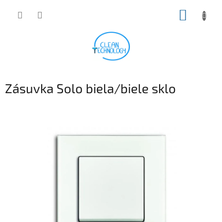
Prejsť
NÁKUP
na
obsah
KOŠÍK
Zásuvka Solo biela/biele sklo