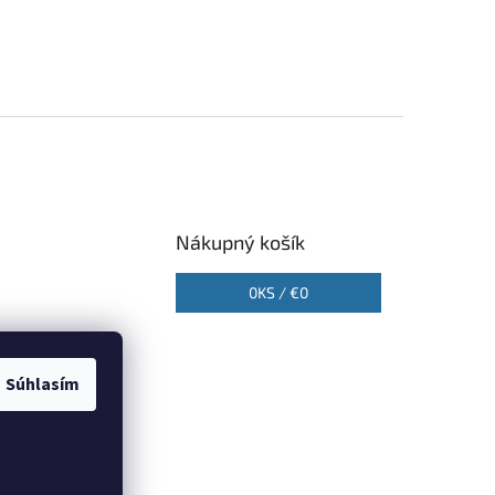
Nákupný košík
0
KS /
€0
Súhlasím