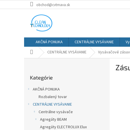
Prejsť
obchod@cvtrnava.sk
na
obsah
AKČNÁ PONUKA
CENTRÁLNE VYSÁVANIE
Vy
Domov
CENTRÁLNE VYSÁVANIE
Vysávačové zásu
B
Zás
o
Preskočiť
č
Kategórie
kategórie
n
ý
AKČNÁ PONUKA
p
Rozbalený tovar
a
CENTRÁLNE VYSÁVANIE
n
e
Centrálne vysávače
l
Agregáty BEAM
Agregáty ELECTROLUX Elux