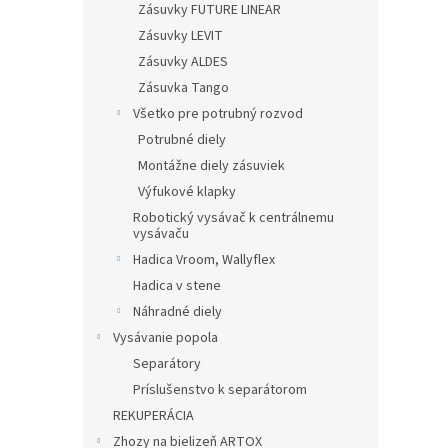
Zásuvky FUTURE LINEAR
Zásuvky LEVIT
Zásuvky ALDES
Zásuvka Tango
Všetko pre potrubný rozvod
Potrubné diely
Montážne diely zásuviek
Výfukové klapky
Robotický vysávač k centrálnemu
vysávaču
Hadica Vroom, Wallyflex
Hadica v stene
Náhradné diely
Vysávanie popola
Separátory
Príslušenstvo k separátorom
REKUPERÁCIA
Zhozy na bielizeň ARTOX