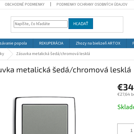
OBCHODNÉ PODMIENKY
PODMIENKY OCHRANY OSOBNÝCH ÚDAJOV
HĽADAŤ
sávanie popola
REKUPERÁCIA
Zhozy na bielizeň ARTOX
vky
Zásuvka metalická šedá/chromová lesklá
uvka metalická šedá/chromová lesklá
€34
€27,64 b
Jednotk
Skla
cena: