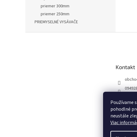
priemer 300mm
priemer 250mm
PRIEMYSELNÉ VYSÁVAČE
Z
á
p
ä
t
Kontakt
i
e
obcho
09492
Používame s
pohodlné pre
neustále zlep
Viac informác