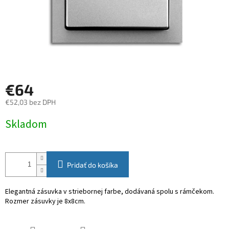
€64
€52,03 bez DPH
Jednotková
Skladom
cena:
Pridať do košíka
Elegantná zásuvka v striebornej farbe, dodávaná spolu s rámčekom.
Rozmer zásuvky je 8x8cm.