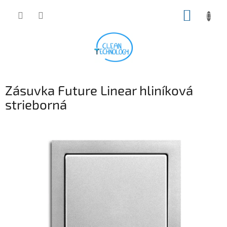
Prejsť
NÁKUP
na
obsah
KOŠÍK
Zásuvka Future Linear hliníková
strieborná