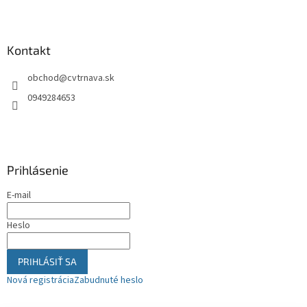
Z
á
p
ä
Kontakt
t
obchod
@
cvtrnava.sk
i
e
0949284653
Prihlásenie
E-mail
Heslo
PRIHLÁSIŤ SA
Nová registrácia
Zabudnuté heslo