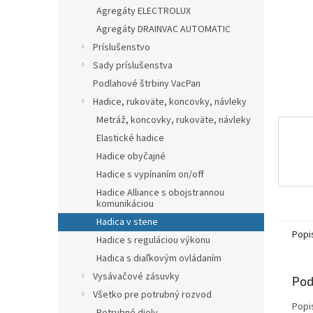
Agregáty ELECTROLUX
Agregáty DRAINVAC AUTOMATIC
Príslušenstvo
Sady príslušenstva
Podlahové štrbiny VacPan
Hadice, rukoväte, koncovky, návleky
Metráž, koncovky, rukoväte, návleky
Elastické hadice
Hadice obyčajné
Hadice s vypínaním on/off
Hadice Alliance s obojstrannou
komunikáciou
Hadica v stene
Popi
Hadice s reguláciou výkonu
Hadica s diaľkovým ovládaním
Vysávačové zásuvky
Pod
Všetko pre potrubný rozvod
Popi