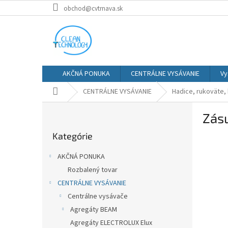
Prejsť
obchod@cvtrnava.sk
na
obsah
AKČNÁ PONUKA
CENTRÁLNE VYSÁVANIE
Vy
Domov
CENTRÁLNE VYSÁVANIE
Hadice, rukoväte,
B
Zásu
o
Preskočiť
č
Kategórie
kategórie
n
ý
AKČNÁ PONUKA
p
Rozbalený tovar
a
CENTRÁLNE VYSÁVANIE
n
e
Centrálne vysávače
l
Agregáty BEAM
Agregáty ELECTROLUX Elux