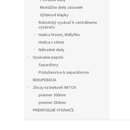
Potrubné diely
Montážne diely zásuviek
Výfukové klapky
Robotický vysávač k centrálnemu
vysávaču
Hadica Vroom, Wallyflex
Hadica v stene
Náhradné diely
Vysávanie popola
Separátory
Príslušenstvo k separátorom
REKUPERÁCIA
Zhozy na bielizeň ARTOX
priemer 300mm
priemer 250mm
PRIEMYSELNÉ VYSÁVAČE
Z
á