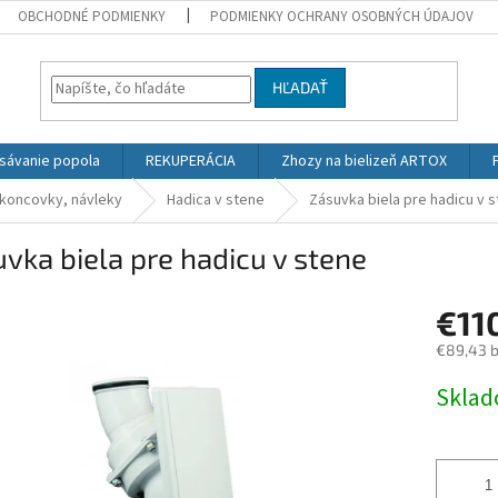
OBCHODNÉ PODMIENKY
PODMIENKY OCHRANY OSOBNÝCH ÚDAJOV
HĽADAŤ
sávanie popola
REKUPERÁCIA
Zhozy na bielizeň ARTOX
 koncovky, návleky
Hadica v stene
Zásuvka biela pre hadicu v 
vka biela pre hadicu v stene
€11
€89,43 
Jednotk
Skla
cena: