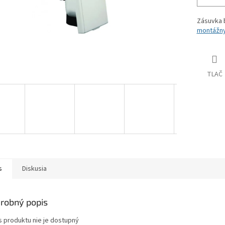
Zásuvka b
montážny 
TLAČ
s
Diskusia
robný popis
s produktu nie je dostupný