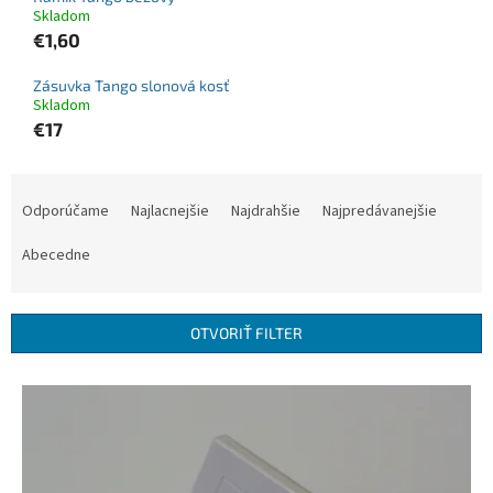
Skladom
€1,60
Zásuvka Tango slonová kosť
Skladom
€17
R
a
Odporúčame
Najlacnejšie
Najdrahšie
Najpredávanejšie
d
e
Abecedne
n
i
e
OTVORIŤ FILTER
p
r
V
o
ý
d
p
u
i
k
s