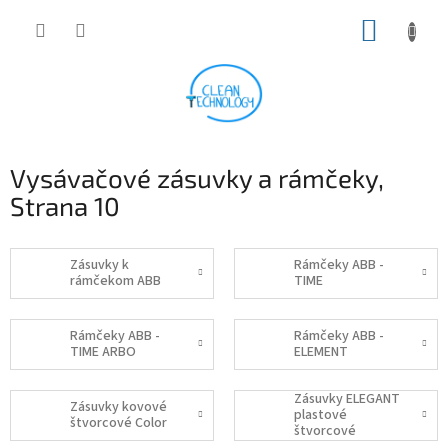
Prejsť
NÁKUP
na
obsah
KOŠÍK
Vysávačové zásuvky a rámčeky
,
Strana 10
Zásuvky k
Rámčeky ABB -
rámčekom ABB
TIME
Rámčeky ABB -
Rámčeky ABB -
TIME ARBO
ELEMENT
Zásuvky ELEGANT
Zásuvky kovové
plastové
štvorcové Color
štvorcové