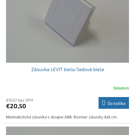
t
p
o
r
v
o
d
u
k
t
o
v
Zásuvka LEVIT biela/ľadová biela
Skladom
€16,67 bez DPH
Do košíka
€20,50
Minimalistická zásuvka v dizajne ABB. Rozmer zásuvky 8x8 cm.