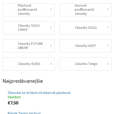
Plastové
Kovové
podlhovasté
podlhovasté
zásuvky
zásuvky
Zásuvky SOLO
Zásuvky SOLO
CARAT
Zásuvky FUTURE
Zásuvky LEVIT
LINEAR
Zásuvky ALDES
Zásuvka Tango
Najpredávanejšie
Zásuvka so šróbmi strieborná plastová
Skladom
€7,50
Rámik Tango bežový