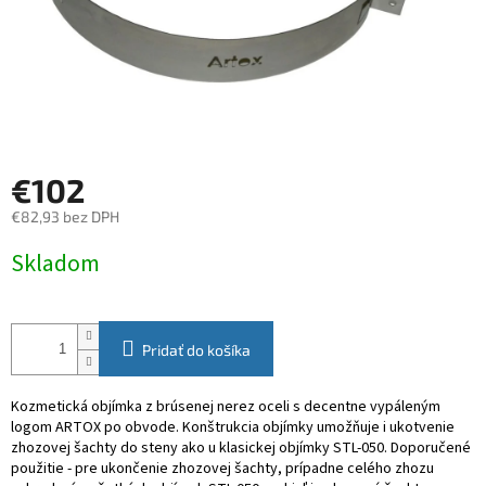
€102
€82,93 bez DPH
Jednotková
Skladom
cena:
Pridať do košíka
Kozmetická objímka z brúsenej nerez oceli s decentne vypáleným
logom ARTOX po obvode. Konštrukcia objímky umožňuje i ukotvenie
zhozovej šachty do steny ako u klasickej objímky STL-050. Doporučené
použitie - pre ukončenie zhozovej šachty, prípadne celého zhozu