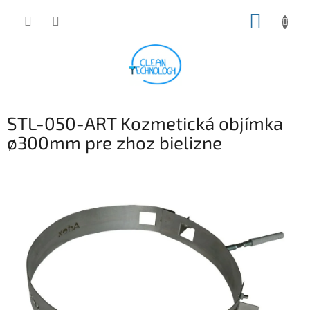
Prejsť
NÁKUP
na
obsah
KOŠÍK
STL-050-ART Kozmetická objímka
ø300mm pre zhoz bielizne