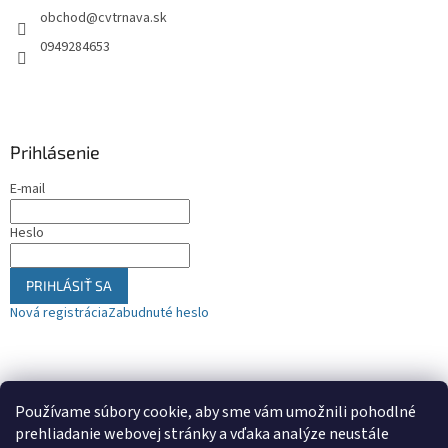
obchod
@
cvtrnava.sk
i
e
0949284653
Prihlásenie
E-mail
Heslo
PRIHLÁSIŤ SA
Nová registrácia
Zabudnuté heslo
Nákupný košík
Používame súbory cookie, aby sme vám umožnili pohodlné
prehliadanie webovej stránky a vďaka analýze neustále
0
KS /
€0