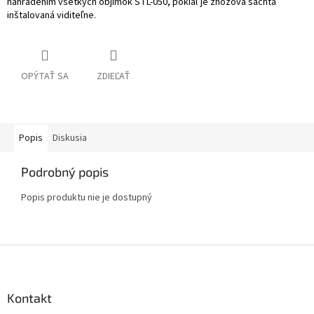
nahradením všetkých objímok STL-050, pokiaľ je zhozová šachta
inštalovaná viditeľne.
OPÝTAŤ SA
ZDIEĽAŤ
Popis
Diskusia
Podrobný popis
Popis produktu nie je dostupný
Z
á
p
ä
Kontakt
t