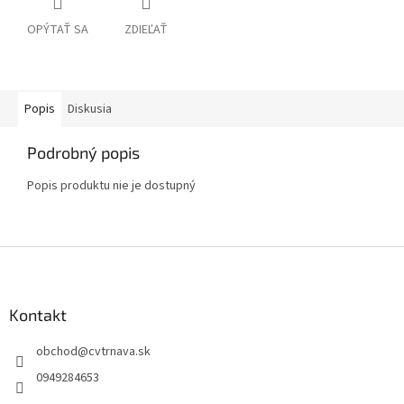
OPÝTAŤ SA
ZDIEĽAŤ
Popis
Diskusia
Podrobný popis
Popis produktu nie je dostupný
Z
á
p
ä
Kontakt
t
obchod
@
cvtrnava.sk
i
e
0949284653