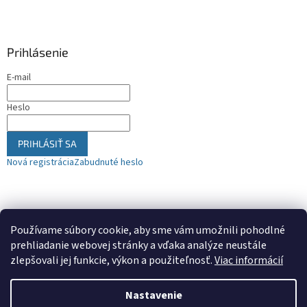
Prihlásenie
E-mail
Heslo
PRIHLÁSIŤ SA
Nová registrácia
Zabudnuté heslo
Nákupný košík
Používame súbory cookie, aby sme vám umožnili pohodlné
prehliadanie webovej stránky a vďaka analýze neustále
0
KS /
€0
zlepšovali jej funkcie, výkon a použiteľnosť.
Viac informácií
Nastavenie
Vytvoril Shoptet