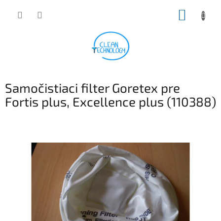
Prejsť
NÁKUP
na
obsah
KOŠÍK
Samočistiaci filter Goretex pre
Fortis plus, Excellence plus (110388)