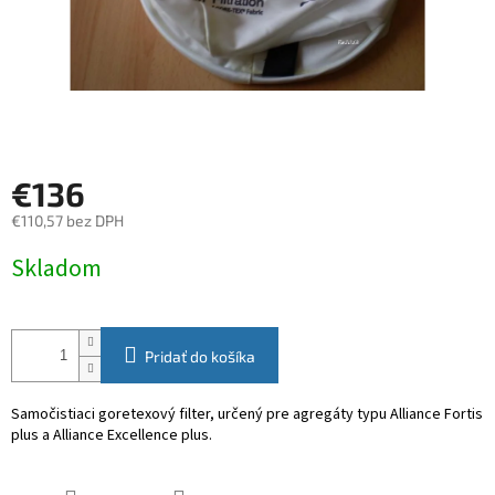
€136
€110,57 bez DPH
Jednotková
Skladom
cena:
Pridať do košíka
Samočistiaci goretexový filter, určený pre agregáty typu Alliance Fortis
plus a Alliance Excellence plus.