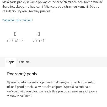
Malá sada pre vysávanie po Vašich zvieracích miláčikoch. Kompatibilné
iba s teleskopom a hadicami Alliance s obojstrannou komunikáciou a
reguláciou výkonu (oválny prierez).
Detailné informácie
OPÝTAŤ SA
ZDIEĽAŤ
Popis
Diskusia
Podrobný popis
Výkonná rotačná kefa je jemná k čalúneným povrchom a veľmi
účinná proti prachu a zvieracím chlpom. Špeciálna hubica s
veľkou plyšovou plochou je ideálna pre odstraňovanie chlpov a
vlasov z čalúnení.