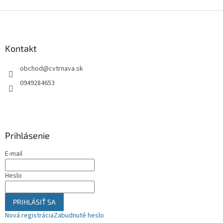
Z
á
p
ä
Kontakt
t
obchod
@
cvtrnava.sk
i
e
0949284653
Prihlásenie
E-mail
Heslo
PRIHLÁSIŤ SA
Nová registrácia
Zabudnuté heslo