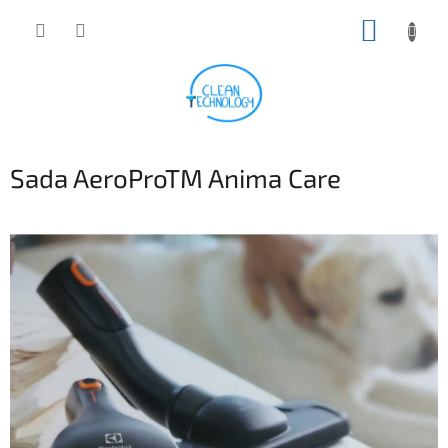
Prejsť
NÁKUP
na
obsah
KOŠÍK
Sada AeroProTM Anima Care