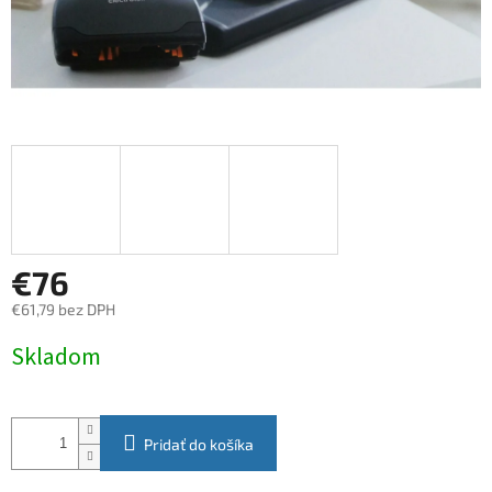
€76
€61,79 bez DPH
Jednotková
Skladom
cena:
Pridať do košíka