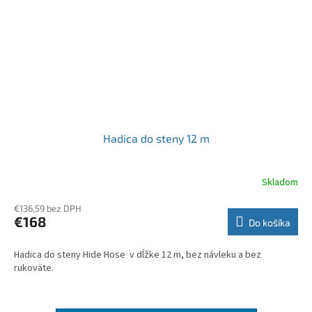
Hadica do steny 12 m
Skladom
€136,59 bez DPH
€168
Do košíka
Hadica do steny Hide Hose v dĺžke 12 m, bez návleku a bez
rukoväte.