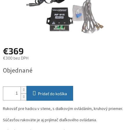
€369
€300 bez DPH
Jednotková
Objednané
cena:
Pridať do košíka
Rukoväť pre hadicu v stene, s dialkovým ovládáním, kruhový priemer.
Súčasťou rukoväte je aj prijímač diaľkového ovládania. 