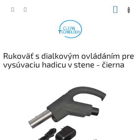
Prejsť
NÁKUP
na
obsah
KOŠÍK
Rukoväť s dialkovým ovládáním pre
vysúvaciu hadicu v stene - čierna