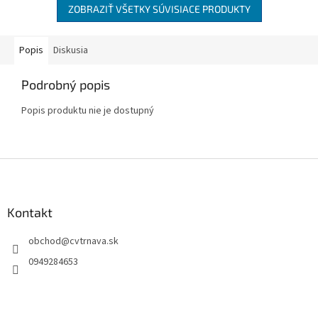
ZOBRAZIŤ VŠETKY SÚVISIACE PRODUKTY
Popis
Diskusia
Podrobný popis
Popis produktu nie je dostupný
Z
á
p
ä
Kontakt
t
obchod
@
cvtrnava.sk
i
e
0949284653