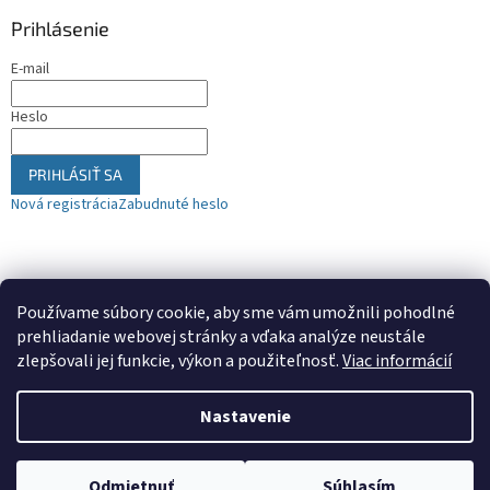
Prihlásenie
E-mail
Heslo
PRIHLÁSIŤ SA
Nová registrácia
Zabudnuté heslo
Nákupný košík
Používame súbory cookie, aby sme vám umožnili pohodlné
prehliadanie webovej stránky a vďaka analýze neustále
0
KS /
€0
zlepšovali jej funkcie, výkon a použiteľnosť.
Viac informácií
Nastavenie
Vytvoril Shoptet
Odmietnuť
Súhlasím
Copyright 2026
cvtrnava.sk
. Všetky práva vyhradené.