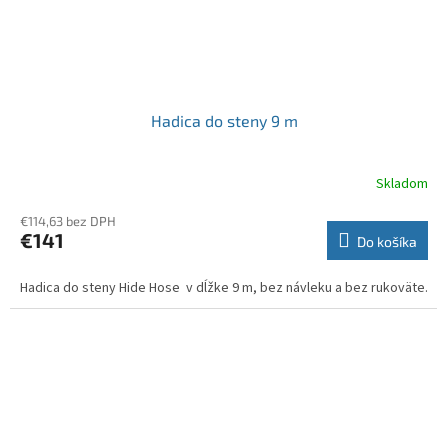
Hadica do steny 9 m
Skladom
€114,63 bez DPH
€141
Do košíka
Hadica do steny Hide Hose v dĺžke 9 m, bez návleku a bez rukoväte.