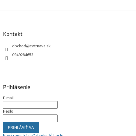
Z
á
p
ä
Kontakt
t
obchod
@
cvtrnava.sk
i
e
0949284653
Prihlásenie
E-mail
Heslo
PRIHLÁSIŤ SA
Nová registrácia
Zabudnuté heslo