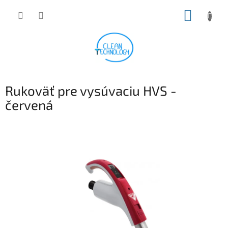
Prejsť
NÁKUP
na
obsah
KOŠÍK
Rukoväť pre vysúvaciu HVS -
červená