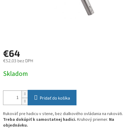
€64
€52,03 bez DPH
Jednotková
Skladom
cena:
Pridať do košíka
Rukoväť pre hadicu v stene, bez dialkového ovládania na rukoväti.
Treba dokúpiť k samostatnej hadici.
Kruhový priemer.
Na
objednávku.