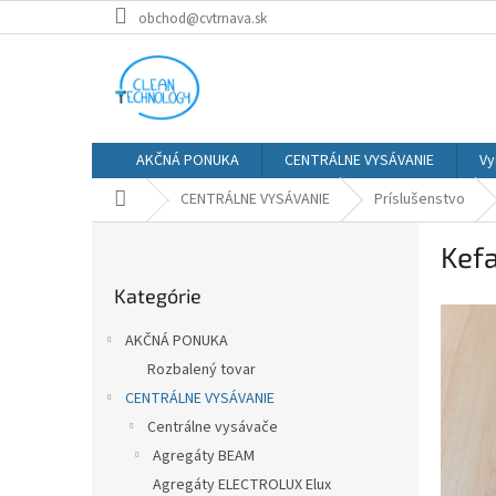
Prejsť
obchod@cvtrnava.sk
na
obsah
AKČNÁ PONUKA
CENTRÁLNE VYSÁVANIE
Vy
Domov
CENTRÁLNE VYSÁVANIE
Príslušenstvo
B
Kefa
o
Preskočiť
č
Kategórie
kategórie
n
ý
AKČNÁ PONUKA
p
Rozbalený tovar
a
CENTRÁLNE VYSÁVANIE
n
e
Centrálne vysávače
l
Agregáty BEAM
Agregáty ELECTROLUX Elux