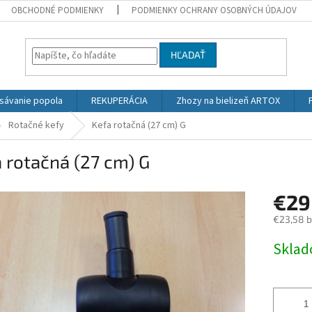
OBCHODNÉ PODMIENKY
PODMIENKY OCHRANY OSOBNÝCH ÚDAJOV
HĽADAŤ
sávanie popola
REKUPERÁCIA
Zhozy na bielizeň ARTOX
Rotačné kefy
Kefa rotačná (27 cm) G
 rotačná (27 cm) G
€29
€23,58 
Jednotk
Skla
cena: