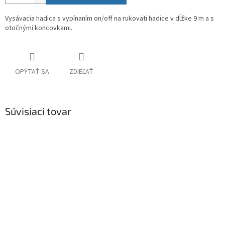
Vysávacia hadica s vypínaním on/off na rukoväti hadice v dĺžke 9 m a s
otočnými koncovkami.
OPÝTAŤ SA
ZDIEĽAŤ
Súvisiaci tovar