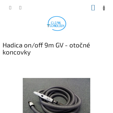
Prejsť
NÁKUP
na
obsah
KOŠÍK
Hadica on/off 9m GV - otočné
koncovky