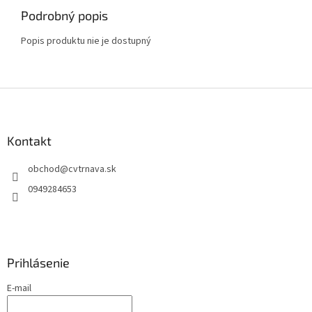
Podrobný popis
Popis produktu nie je dostupný
Z
á
p
ä
Kontakt
t
obchod
@
cvtrnava.sk
i
e
0949284653
Prihlásenie
E-mail