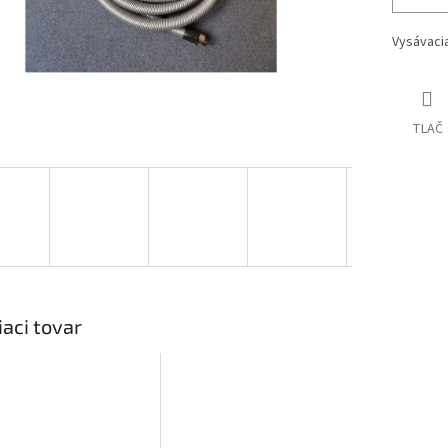
Vysávacia
TLAČ
iaci tovar