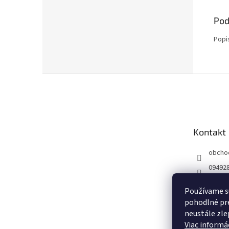
Pod
Popi
Z
á
p
ä
t
Kontakt
i
e
obcho
09492
Používame s
pohodlné pre
neustále zlep
Viac informác