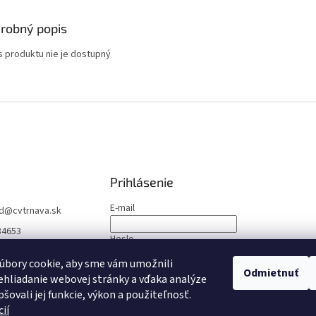
robný popis
s produktu nie je dostupný
Prihlásenie
E-mail
d
@
cvtrnava.sk
84653
Heslo
úbory cookie, aby sme vám umožnili
Odmietnuť
PRIHLÁSIŤ SA
hliadanie webovej stránky a vďaka analýze
šovali jej funkcie, výkon a použiteľnosť.
Nová registrácia
Zabudnuté heslo
ií