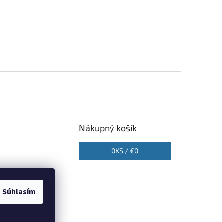
Nákupný košík
0
KS /
€0
Súhlasím