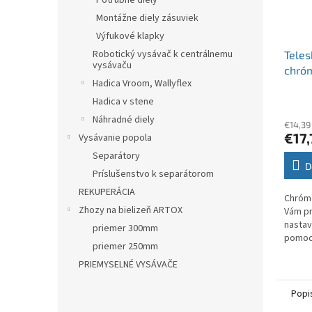
Potrubné diely
Montážne diely zásuviek
Výfukové klapky
Robotický vysávač k centrálnemu
Teles
vysávaču
chró
Hadica Vroom, Wallyflex
Hadica v stene
Náhradné diely
€14,39
€17,
Vysávanie popola
Separátory
D
Príslušenstvo k separátorom
REKUPERÁCIA
Chrómo
Zhozy na bielizeň ARTOX
Vám pri
nastav
priemer 300mm
pomoc
priemer 250mm
mechan
Vyznač
PRIEMYSELNÉ VYSÁVAČE
spraco
Popi