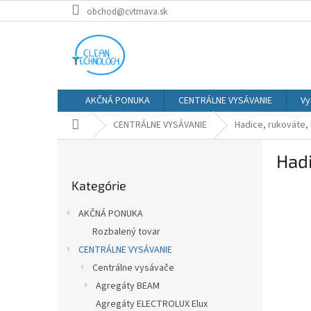
Prejsť
obchod@cvtrnava.sk
na
obsah
AKČNÁ PONUKA
CENTRÁLNE VYSÁVANIE
Vy
Domov
CENTRÁLNE VYSÁVANIE
Hadice, rukoväte,
B
Had
o
Preskočiť
č
Kategórie
kategórie
n
ý
AKČNÁ PONUKA
p
Rozbalený tovar
a
CENTRÁLNE VYSÁVANIE
n
e
Centrálne vysávače
l
Agregáty BEAM
Agregáty ELECTROLUX Elux