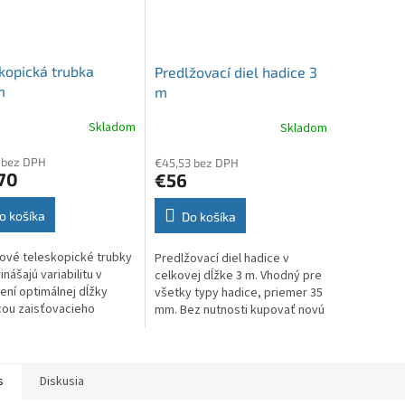
kopická trubka
Predlžovací diel hadice 3
m
m
Skladom
Skladom
 bez DPH
€45,53 bez DPH
70
€56
o košíka
Do košíka
vé teleskopické trubky
Predlžovací diel hadice v
nášajú variabilitu v
celkovej dĺžke 3 m. Vhodný pre
ení optimálnej dĺžky
všetky typy hadice, priemer 35
ou zaisťovacieho
mm. Bez nutnosti kupovať novú
izmu s drážkami.
dlhšiu hadicu si vďaka tomu
ujú sa kvalitným
dielu predĺžite Vašu už...
vaním, vysokou...
s
Diskusia