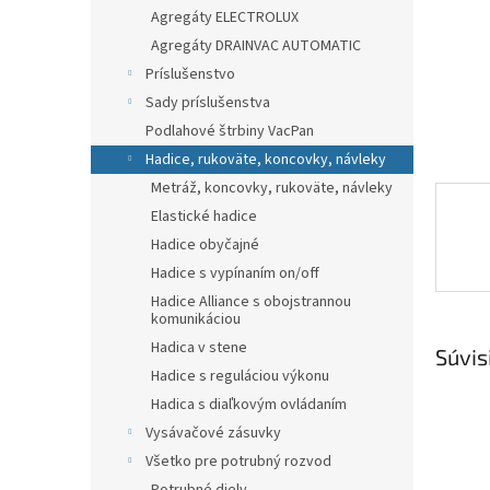
Agregáty ELECTROLUX
Agregáty DRAINVAC AUTOMATIC
Príslušenstvo
Sady príslušenstva
Podlahové štrbiny VacPan
Hadice, rukoväte, koncovky, návleky
Metráž, koncovky, rukoväte, návleky
Elastické hadice
Hadice obyčajné
Hadice s vypínaním on/off
Hadice Alliance s obojstrannou
komunikáciou
Hadica v stene
Súvis
Hadice s reguláciou výkonu
Hadica s diaľkovým ovládaním
Vysávačové zásuvky
Všetko pre potrubný rozvod