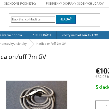
OBCHODNÉ PODMIENKY
PODMIENKY OCHRANY OSOBNÝCH ÚDAJOV
HĽADAŤ
sávanie popola
REKUPERÁCIA
Zhozy na bielizeň ARTOX
 koncovky, návleky
Hadica on/off 7m GV
ica on/off 7m GV
€10
€82,93 
Jednotk
Skla
cena: