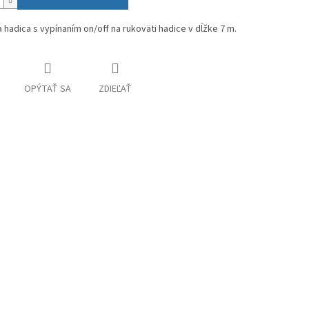
 hadica s vypínaním on/off na rukoväti hadice v dĺžke 7 m.
OPÝTAŤ SA
ZDIEĽAŤ