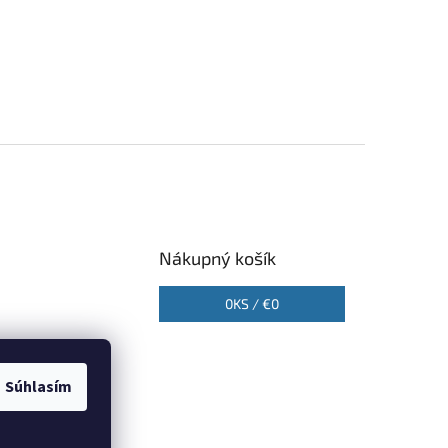
Nákupný košík
0
KS /
€0
Súhlasím