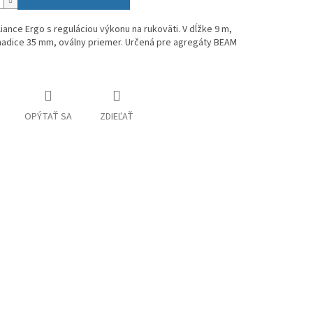
liance Ergo s reguláciou výkonu na rukoväti. V dĺžke 9 m,
hadice 35 mm, oválny priemer. Určená pre agregáty BEAM
OPÝTAŤ SA
ZDIEĽAŤ