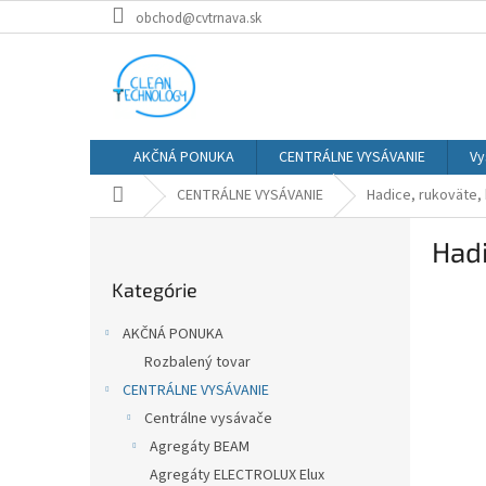
Prejsť
obchod@cvtrnava.sk
na
obsah
AKČNÁ PONUKA
CENTRÁLNE VYSÁVANIE
Vy
Domov
CENTRÁLNE VYSÁVANIE
Hadice, rukoväte,
B
Hadi
o
Preskočiť
č
Kategórie
kategórie
n
ý
AKČNÁ PONUKA
p
Rozbalený tovar
a
CENTRÁLNE VYSÁVANIE
n
e
Centrálne vysávače
l
Agregáty BEAM
Agregáty ELECTROLUX Elux