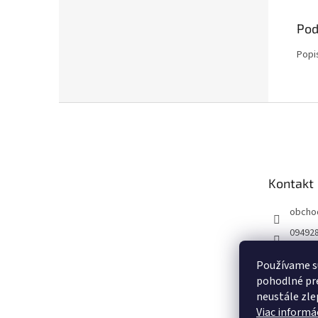
Pod
Popi
Z
á
p
ä
t
Kontakt
i
e
obcho
09492
Používame s
pohodlné pre
neustále zlep
Viac informác