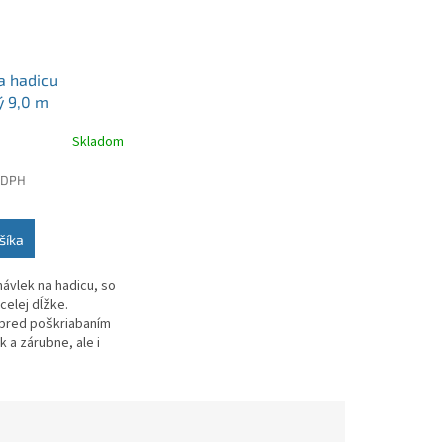
a hadicu
ý 9,0 m
Skladom
 DPH
šíka
návlek na hadicu, so
celej dĺžke.
pred poškriabaním
 a zárubne, ale i
dicu od abrazívneho
rba produktu sa