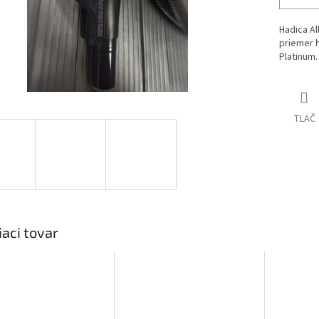
Hadica Al
priemer 
Platinum.
TLAČ
iaci tovar