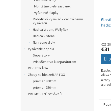
Potrubné diely
Montážne diely zásuviek
Výfukové klapky
Robotický vysávač k centrálnemu
Elast
vysávaču
hadic
Hadica Vroom, Wallyflex
Hadica v stene
Náhradné diely
€25,20
€31
Vysávanie popola
Separátory
D
Príslušenstvo k separátorom
REKUPERÁCIA
Elasti
Zhozy na bielizeň ARTOX
dĺžke 
a rohy
priemer 300mm
a pred
priemer 250mm
Tento 
hadicu
PRIEMYSELNÉ VYSÁVAČE
Popi