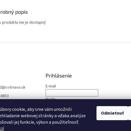
robný popis
s produktu nie je dostupný
Prihlásenie
E-mail
d
@
cvtrnava.sk
84653
Heslo
úbory cookie, aby sme vám umožnili
Odmietnuť
PRIHLÁSIŤ SA
hliadanie webovej stránky a vďaka analýze
šovali jej funkcie, výkon a použiteľnosť.
Nová registrácia
Zabudnuté heslo
ií