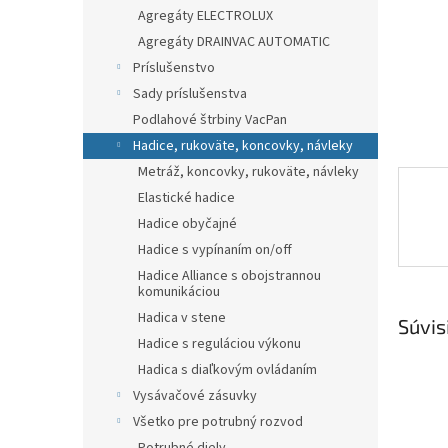
Agregáty ELECTROLUX
Agregáty DRAINVAC AUTOMATIC
Príslušenstvo
Sady príslušenstva
Podlahové štrbiny VacPan
Hadice, rukoväte, koncovky, návleky
Metráž, koncovky, rukoväte, návleky
Elastické hadice
Hadice obyčajné
Hadice s vypínaním on/off
Hadice Alliance s obojstrannou
komunikáciou
Hadica v stene
Súvis
Hadice s reguláciou výkonu
Hadica s diaľkovým ovládaním
Vysávačové zásuvky
Všetko pre potrubný rozvod