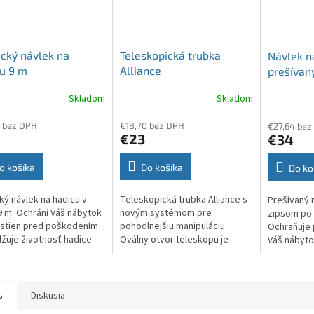
ický návlek na
Teleskopická trubka
Návlek n
u 9 m
Alliance
prešívan
Skladom
Skladom
 bez DPH
€18,70 bez DPH
€27,64 bez
€23
€34
o košíka
Do košíka
Do ko
cký návlek na hadicu v
Teleskopická trubka Alliance s
Prešívaný 
9 m. Ochráni Váš nábytok
novým systémom pre
zipsom po 
 stien pred poškodením
pohodlnejšiu manipuláciu.
Ochraňuje 
lžuje životnosť hadice.
Oválny otvor teleskopu je
Váš nábytok
návlek je vhodný aj pre
určený pre príslušenstvo
samotnú ha
 v stene.
Alliance. Dĺžka po rozložení 93
prachu. Fa
cm.
môže v...
s
Diskusia