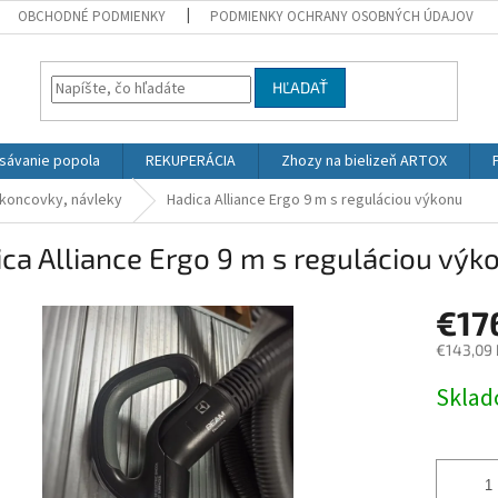
OBCHODNÉ PODMIENKY
PODMIENKY OCHRANY OSOBNÝCH ÚDAJOV
HĽADAŤ
sávanie popola
REKUPERÁCIA
Zhozy na bielizeň ARTOX
 koncovky, návleky
Hadica Alliance Ergo 9 m s reguláciou výkonu
ca Alliance Ergo 9 m s reguláciou výk
€17
€143,09
Jednotk
Skla
cena: